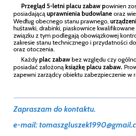
Przegląd 5-letni placu zabaw p
owinien zo
posiadającą
uprawnienia budowlane
oraz wie
Według obecnego stanu prawnego,
urządzen
huśtawki, drabinki, piaskownice kwalifikowane 
związku z tym podlegają obowiązkowej kontro
zakresie stanu technicznego i przydatności do
oraz otoczenia.
Każdy
plac zabaw
bez względu czy ogólno
posiadać założoną
książkę placu zabaw.
Prow
zapewni zarządcy obiektu zabezpieczenie w 
Zapraszam do kontaktu.
e-mail: tomaszgluszek1990@
gmail.