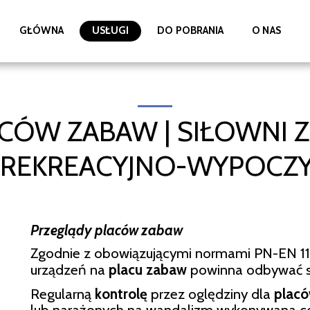
GŁÓWNA
USŁUGI
DO POBRANIA
O NAS
CÓW ZABAW | SIŁOWNI 
 REKREACYJNO-WYPOCZ
Przeglądy placów zabaw
Zgodnie z obowiązującymi normami PN-EN 117
urządzeń na
placu zabaw
powinna odbywać si
Regularną
kontrolę
przez oględziny dla
plac
lub narażonych na wandalizm wykonywana cod