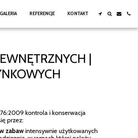
GALERIA
REFERENCJE
KONTAKT
ZEWNĘTRZNYCH |
YNKOWYCH
6:2009 kontrola i konserwacja
ę przez:
ów zabaw
intensywnie użytkowanych
ziennie, w ramach której należy