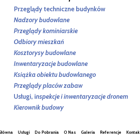
Przeglądy techniczne budynków
Nadzory budowlane
Przeglądy kominiarskie
Odbiory mieszkań
Kosztorysy budowlane
Inwentaryzacje budowlane
Książka obiektu budowlanego
Przeglądy placów zabaw
Usługi, i
nspekcje i inwentaryzacje dronem
Kierownik budowy
Główna
Usługi
Do Pobrania
O Nas
Galeria
Referencje
Kontak