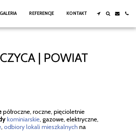
GALERIA
REFERENCJE
KONTAKT
ZYCA | POWIAT
e
półroczne, roczne, pięcioletnie
dy
kominiarskie
, gazowe, elektryczne,
e
,
odbiory lokali mieszkalnych
na