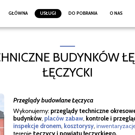
GŁÓWNA
USŁUGI
DO POBRANIA
O NAS
CHNICZNE BUDYNKÓW ŁĘC
ŁĘCZYCKI
Przeglądy budowlane Łęczyca
Wykonujemy:
przeglądy techniczne okresow
budynków
,
placów zabaw
,
kontrole i przeglą
inspekcje dronem
,
kosztorysy
,
i
nwentaryzacj
terenie
Łęczycy
i
powiatu łęczyckiego.