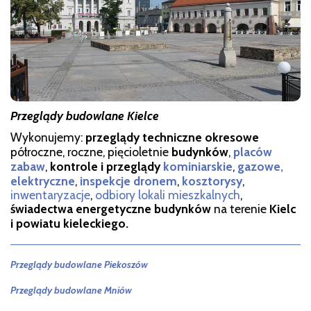
Przeglądy budowlane Kielce
Wykonujemy:
przeglądy techniczne okresowe
półroczne, roczne, pięcioletnie
budynków
,
placów
zabaw
,
kontrole i przeglądy
kominiarskie
,
gazowe,
elektryczne
,
inspekcje dronem
,
kosztorysy
,
i
nwentaryzacje
,
odbiory lokali mieszkalnych
,
świadectwa energetyczne budynków
na terenie
Kielc
i powiatu kieleckiego.
Przeglądy budowlane Piekoszów
Przeglądy budowlane Mniów