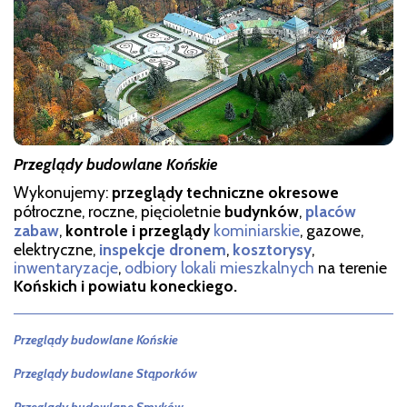
Przeglądy budowlane Końskie
Wykonujemy:
przeglądy techniczne okresowe
półroczne, roczne, pięcioletnie
budynków
,
placów
zabaw
,
kontrole i przeglądy
kominiarskie
, gazowe,
elektryczne,
inspekcje dronem
,
kosztorysy
,
i
nwentaryzacje
,
odbiory lokali mieszkalnych
na terenie
Końskich i powiatu koneckiego.
Przeglądy budowlane Końskie
Przeglądy budowlane Stąporków
Przeglądy budowlane Smyków