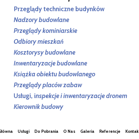
Przeglądy techniczne budynków
Nadzory budowlane
Przeglądy kominiarskie
Odbiory mieszkań
Kosztorysy budowlane
Inwentaryzacje budowlane
Książka obiektu budowlanego
Przeglądy placów zabaw
Usługi, i
nspekcje i inwentaryzacje dronem
Kierownik budowy
Główna
Usługi
Do Pobrania
O Nas
Galeria
Referencje
Kontak