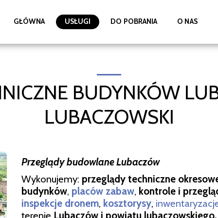
GŁÓWNA
USŁUGI
DO POBRANIA
O NAS
HNICZNE BUDYNKÓW LUB
LUBACZOWSKI
Przeglądy budowlane Lubaczów
Wykonujemy:
przeglądy techniczne okresow
budynków
,
placów zabaw
,
kontrole i przeglą
inspekcje dronem
,
kosztorysy
,
i
nwentaryzacj
terenie
Lubaczów i powiatu lubaczowskiego.