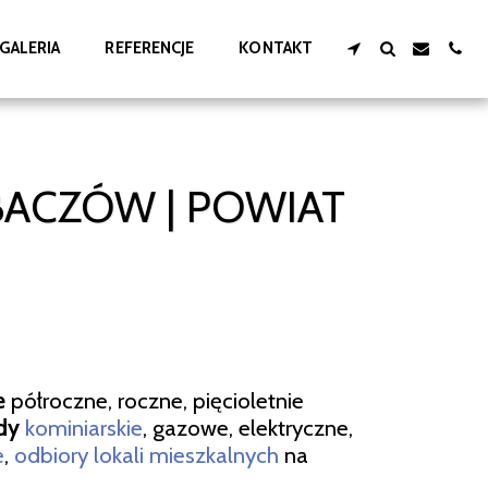
GALERIA
REFERENCJE
KONTAKT
ACZÓW | POWIAT
e
półroczne, roczne, pięcioletnie
dy
kominiarskie
, gazowe, elektryczne,
e
,
odbiory lokali mieszkalnych
na